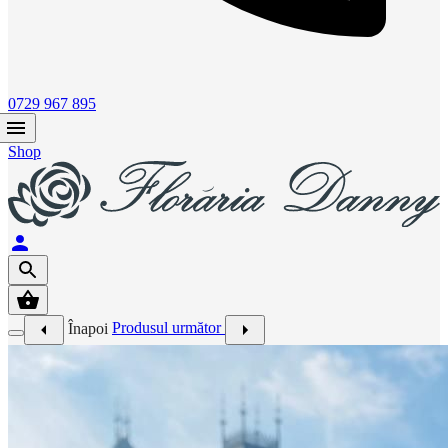
0729 967 895
Shop
Înapoi
Produsul următor